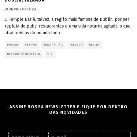
DUBLIN, IRLANDA
JOHNNIE LUSTOZA
·
O Temple Bar é, talvez, a região mais famosa de Dublin, por ser
repleta de pubs, restaurantes e uma vida noturna agitada, o que
atrai turistas do mundo todo
DUBLIN
EUROPA
EUROPA I / Z
IRLANDA
REVIEW
NENHUM COMENTÁRIO
5
ASSINE NOSSA NEWSLETTER E FIQUE POR DENTRO
DAS NOVIDADES
N
E