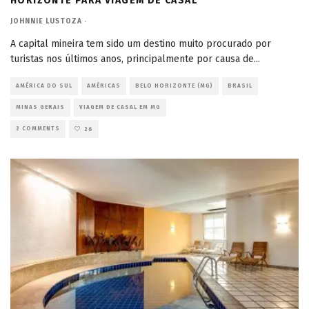
HORIZONTE PARA VIAGEM DE CASAL
JOHNNIE LUSTOZA
·
A capital mineira tem sido um destino muito procurado por
turistas nos últimos anos, principalmente por causa de
...
AMÉRICA DO SUL
AMÉRICAS
BELO HORIZONTE (MG)
BRASIL
MINAS GERAIS
VIAGEM DE CASAL EM MG
2 COMMENTS
26