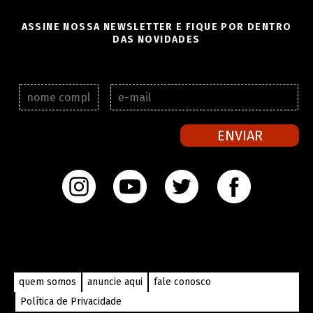
ASSINE NOSSA NEWSLETTER E FIQUE POR DENTRO
DAS NOVIDADES
N
E
o
-
m
m
e
a
ENVIAR
c
i
o
l
m
*
p
l
e
t
o
*
quem somos
anuncie aqui
fale conosco
Política de Privacidade