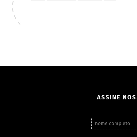
ASSINE NOS
N
o
m