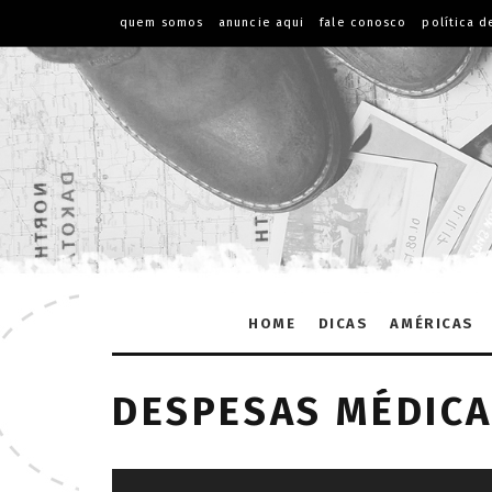
quem somos
anuncie aqui
fale conosco
política d
HOME
DICAS
AMÉRICAS
DESPESAS MÉDIC