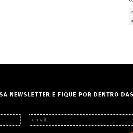
SA NEWSLETTER E FIQUE POR DENTRO DA
E
-
m