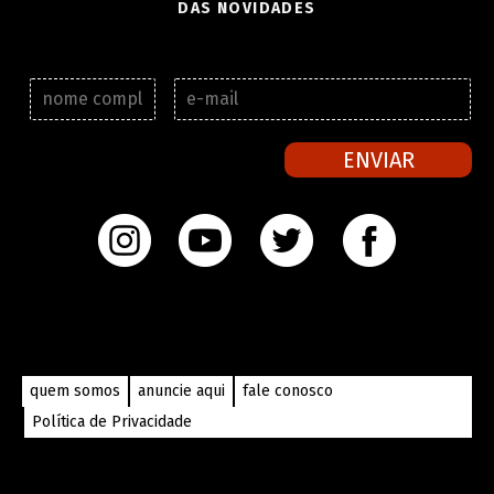
DAS NOVIDADES
N
E
o
-
m
m
e
a
ENVIAR
c
i
o
l
m
*
p
l
e
t
o
*
quem somos
anuncie aqui
fale conosco
Política de Privacidade