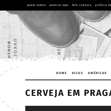
quem somos
anuncie aqui
fale conosco
política d
HOME
DICAS
AMÉRICAS
CERVEJA EM PRAG