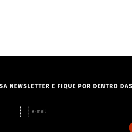
SA NEWSLETTER E FIQUE POR DENTRO DA
E
-
m
a
i