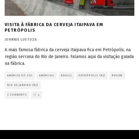
VISITA À FÁBRICA DA CERVEJA ITAIPAVA EM
PETRÓPOLIS
JOHNNIE LUSTOZA
·
A mais famosa fábrica da cerveja Itaipava fica em Petrópolis, na
região serrana do Rio de Janeiro. Falamos aqui da visitação guiada
na fábrica.
AMÉRICA DO SUL
AMÉRICAS
BRASIL
PETRÓPOLIS (RJ)
REVIEW
RIO DE JANEIRO (RJ)
2 COMMENTS
2