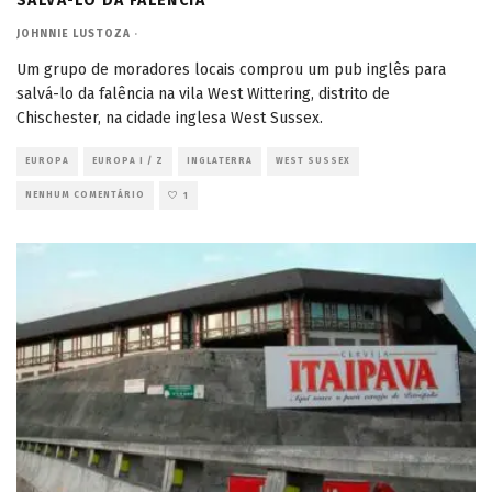
SALVÁ-LO DA FALÊNCIA
JOHNNIE LUSTOZA
·
Um grupo de moradores locais comprou um pub inglês para
salvá-lo da falência na vila West Wittering, distrito de
Chischester, na cidade inglesa West Sussex.
EUROPA
EUROPA I / Z
INGLATERRA
WEST SUSSEX
NENHUM COMENTÁRIO
1