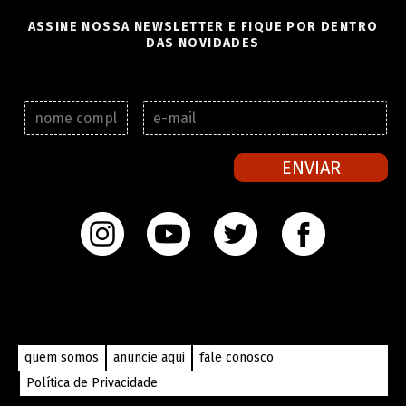
ASSINE NOSSA NEWSLETTER E FIQUE POR DENTRO
DAS NOVIDADES
N
E
o
-
m
m
e
a
ENVIAR
c
i
o
l
m
*
p
l
e
t
o
*
quem somos
anuncie aqui
fale conosco
Política de Privacidade