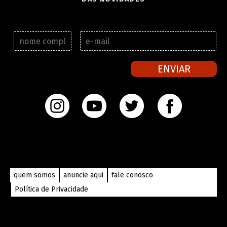
N
E
o
-
m
m
e
a
ENVIAR
c
i
o
l
m
*
p
l
e
t
o
*
quem somos
anuncie aqui
fale conosco
Política de Privacidade