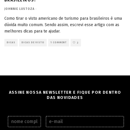
BRASILEIROS?
JOHNNIE LUSTOZA
·
Como tirar o visto americano de turismo para brasileiros é uma
dúvida muito comum. Sendo assim, escrevi esse artigo com as
melhores dicas para te ajudar.
DICAS
DICAS DE VISTO
1 COMMENT
2
ASSINE NOSSA NEWSLETTER E FIQUE POR DENTRO
DAS NOVIDADES
N
E
o
-