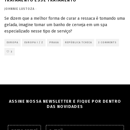
TRATAMENTO ESSE TRATAMENTO
JOHNNIE LUSTOZA
·
Se dizem que a melhor forma de curar a ressaca é tomando uma
gelada, imagine tomar um banho de cerveja em um spa
especializado nesse tipo de serviço?
EUROPA
EUROPA I / Z
PRAGA
REPÚBLICA TCHECA
2 COMMENTS
3
ASSINE NOSSA NEWSLETTER E FIQUE POR DENTRO
DAS NOVIDADES
N
E