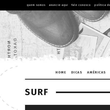
quem somos
anuncie aqui
fale conosco
política d
HOME
DICAS
AMÉRICAS
SURF