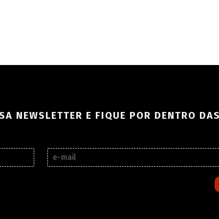
SA NEWSLETTER E FIQUE POR DENTRO DA
E
-
m
a
i
l
*