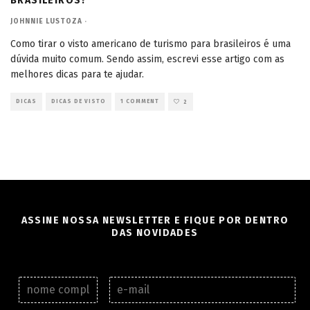
BRASILEIROS?
JOHNNIE LUSTOZA
·
Como tirar o visto americano de turismo para brasileiros é uma
dúvida muito comum. Sendo assim, escrevi esse artigo com as
melhores dicas para te ajudar.
DICAS
DICAS DE VISTO
1 COMMENT
2
ASSINE NOSSA NEWSLETTER E FIQUE POR DENTRO
DAS NOVIDADES
N
E
o
-