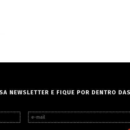
SA NEWSLETTER E FIQUE POR DENTRO DA
E
-
m