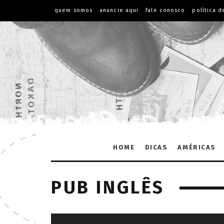
quem somos
anuncie aqui
fale conosco
política d
HOME
DICAS
AMÉRICAS
PUB INGLÊS