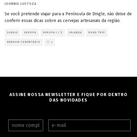
JOHNNIE LUSTOZA
·
Se você pretende viajar para a Península de Dingle, não deixe de
conferir essas dicas sobre as cervejas artesanais da região.
DINGLE
EUROPA
EUROPA I / Z
IRLANDA
ROAD TRIP
NENHUM COMENTÁRIO
1
ASSINE NOSSA NEWSLETTER E FIQUE POR DENTRO
DAS NOVIDADES
N
E
o
-
m
m