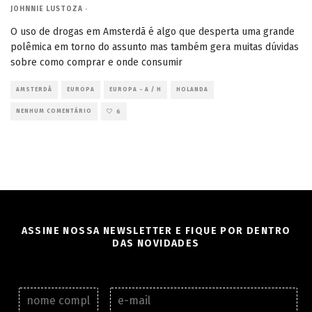
JOHNNIE LUSTOZA
·
O uso de drogas em Amsterdã é algo que desperta uma grande
polêmica em torno do assunto mas também gera muitas dúvidas
sobre como comprar e onde consumir
AMSTERDÃ
EUROPA
EUROPA - A / H
HOLANDA
NENHUM COMENTÁRIO
6
ASSINE NOSSA NEWSLETTER E FIQUE POR DENTRO
DAS NOVIDADES
N
E
o
-