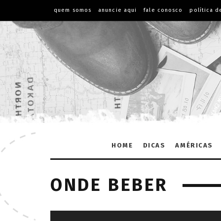
quem somos
anuncie aqui
fale conosco
política d
HOME
DICAS
AMÉRICAS
ONDE BEBER