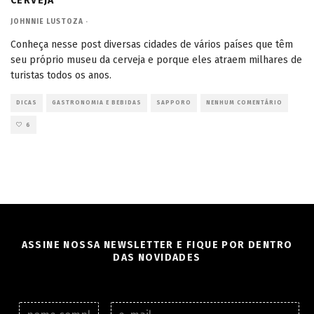
CERVEJA
JOHNNIE LUSTOZA
·
Conheça nesse post diversas cidades de vários países que têm
seu próprio museu da cerveja e porque eles atraem milhares de
turistas todos os anos.
DICAS
GASTRONOMIA E BEBIDAS
SAPPORO
NENHUM COMENTÁRIO
6
ASSINE NOSSA NEWSLETTER E FIQUE POR DENTRO
DAS NOVIDADES
N
E