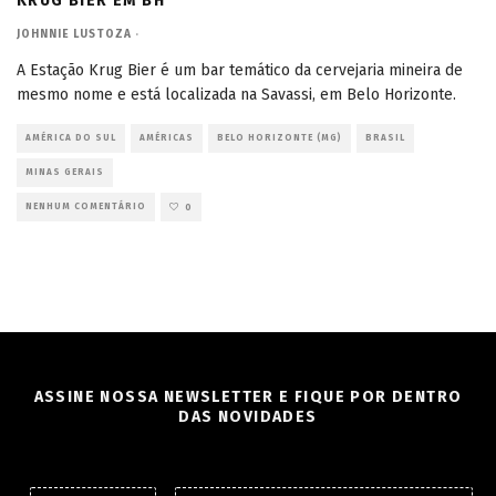
KRUG BIER EM BH
JOHNNIE LUSTOZA
·
A Estação Krug Bier é um bar temático da cervejaria mineira de
mesmo nome e está localizada na Savassi, em Belo Horizonte.
AMÉRICA DO SUL
AMÉRICAS
BELO HORIZONTE (MG)
BRASIL
MINAS GERAIS
NENHUM COMENTÁRIO
0
ASSINE NOSSA NEWSLETTER E FIQUE POR DENTRO
DAS NOVIDADES