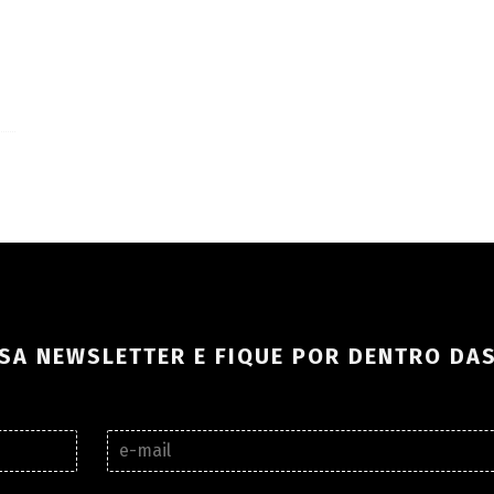
SA NEWSLETTER E FIQUE POR DENTRO DA
E
-
m