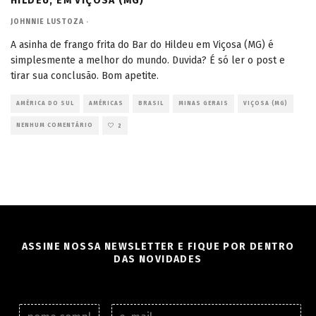
HILDEU, EM VIÇOSA (MG)
JOHNNIE LUSTOZA
·
A asinha de frango frita do Bar do Hildeu em Viçosa (MG) é
simplesmente a melhor do mundo. Duvida? É só ler o post e
tirar sua conclusão. Bom apetite.
AMÉRICA DO SUL
AMÉRICAS
BRASIL
MINAS GERAIS
VIÇOSA (MG)
NENHUM COMENTÁRIO
2
ASSINE NOSSA NEWSLETTER E FIQUE POR DENTRO
DAS NOVIDADES
N
E