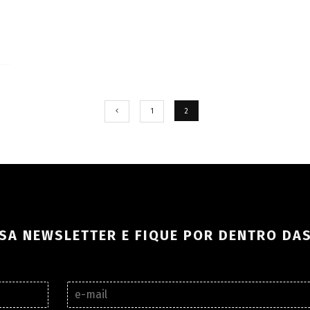
1
2
SA NEWSLETTER E FIQUE POR DENTRO DA
E
-