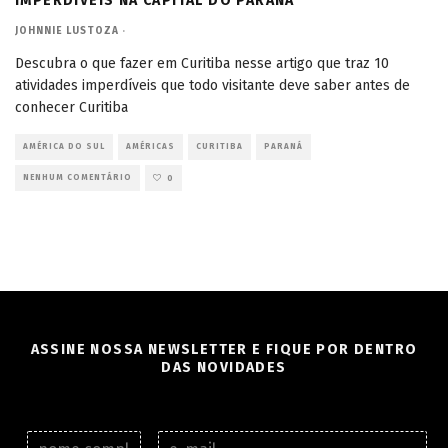
IMPERDÍVEIS NA CAPITAL DO PARANÁ
JOHNNIE LUSTOZA
·
Descubra o que fazer em Curitiba nesse artigo que traz 10
atividades imperdíveis que todo visitante deve saber antes de
conhecer Curitiba
AMÉRICA DO SUL
AMÉRICAS
CURITIBA
PARANÁ
NENHUM COMENTÁRIO
0
ASSINE NOSSA NEWSLETTER E FIQUE POR DENTRO
DAS NOVIDADES
N
E