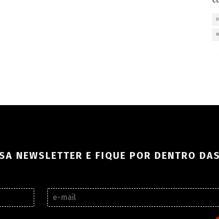
SA NEWSLETTER E FIQUE POR DENTRO DA
E
-
m