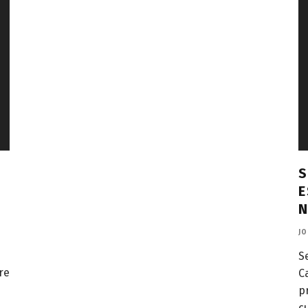
S
E
JO
S
re
C
p
c