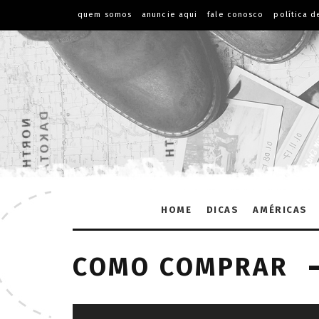
quem somos
anuncie aqui
fale conosco
política d
HOME
DICAS
AMÉRICAS
COMO COMPRAR