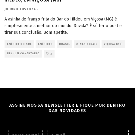
HILDEU, EM VIÇOSA (MG)
JOHNNIE LUSTOZA
·
A asinha de frango frita do Bar do Hildeu em Viçosa (MG) é
simplesmente a melhor do mundo. Duvida? É só ler o post e
tirar sua conclusão. Bom apetite.
AMÉRICA DO SUL
AMÉRICAS
BRASIL
MINAS GERAIS
VIÇOSA (MG)
NENHUM COMENTÁRIO
2
ASSINE NOSSA NEWSLETTER E FIQUE POR DENTRO
DAS NOVIDADES
N
E