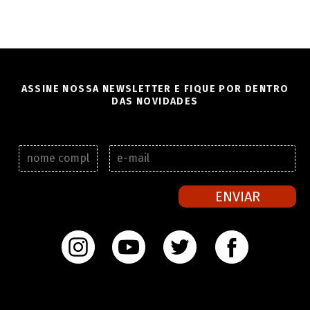
ASSINE NOSSA NEWSLETTER E FIQUE POR DENTRO
DAS NOVIDADES
N
E
o
-
m
m
e
a
ENVIAR
c
i
o
l
m
*
p
l
e
t
o